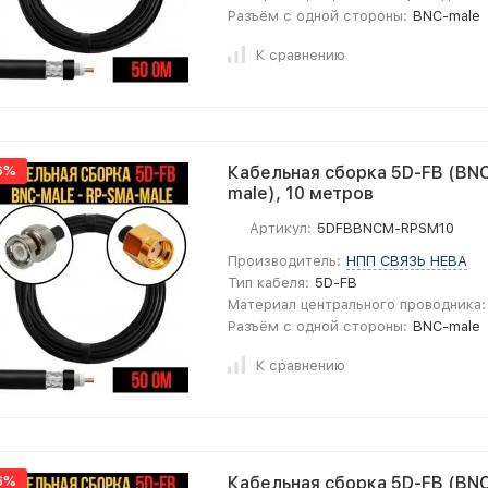
Разъём с одной стороны:
BNC-male
К сравнению
6%
Кабельная сборка 5D-FB (BNC
male), 10 метров
Артикул:
5DFBBNCM-RPSM10
Производитель:
НПП СВЯЗЬ НЕВА
Тип кабеля:
5D-FB
Материал центрального проводника:
Разъём с одной стороны:
BNC-male
К сравнению
6%
Кабельная сборка 5D-FB (BNC