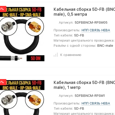
6%
Кабельная сборка 5D-FB (BNC
male), 0,5 метра
Артикул:
5DFBBNCM-RPSM05
Производитель:
НПП СВЯЗЬ НЕВА
Тип кабеля:
5D-FB
Материал центрального проводника:
Разъём с одной стороны:
BNC-male
К сравнению
6%
Кабельная сборка 5D-FB (BNC
male), 1 метр
Артикул:
5DFBBNCM-RPSM1
Производитель:
НПП СВЯЗЬ НЕВА
Тип кабеля:
5D-FB
Материал центрального проводника: