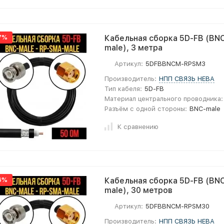
7%
Кабельная сборка 5D-FB (BNC
male), 3 метра
Артикул:
5DFBBNCM-RPSM3
Производитель:
НПП СВЯЗЬ НЕВА
Тип кабеля:
5D-FB
Материал центрального проводника:
Разъём с одной стороны:
BNC-male
К сравнению
6%
Кабельная сборка 5D-FB (BNC
male), 30 метров
Артикул:
5DFBBNCM-RPSM30
Производитель:
НПП СВЯЗЬ НЕВА