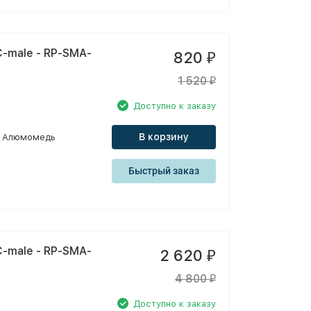
-male - RP-SMA-
820
₽
1 520
₽
Доступно к заказу
В корзину
Алюмомедь
Быстрый заказ
-male - RP-SMA-
2 620
₽
4 800
₽
Доступно к заказу