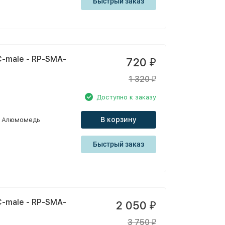
Быстрый заказ
-male - RP-SMA-
720
₽
1 320
₽
Доступно к заказу
В корзину
Алюмомедь
Быстрый заказ
-male - RP-SMA-
2 050
₽
3 750
₽