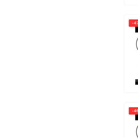
-4
-4