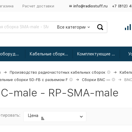
агазина
Расчет доставки
info@radiostuff.ru
+7 (812) 
Все категории
Сетевое оборудование
Кабельные сборки радиочастотные
Комплектующие для усиления
У
я
Производство радиочастотных кабельных сборок
Кабел
ельные сборки 5D-FB с разъемом F
Сборки BNC —
BNC
C-male - RP-SMA-male
тировать:
Цена