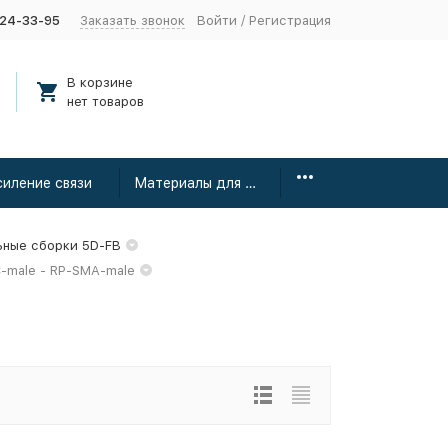
424-33-95
Заказать звонок
Войти
/
Регистрация
В корзине
нет товаров
силение связи
Материалы для монтажа
ьные сборки 5D-FB
-male - RP-SMA-male