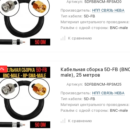
Артикул:
5DFBBNCM-RPSM20
Производитель:
НПП СВЯЗЬ НЕВА
Тип кабеля:
5D-FB
Материал центрального проводника:
Разъём с одной стороны:
BNC-male
К сравнению
6%
Кабельная сборка 5D-FB (BNC
male), 25 метров
Артикул:
5DFBBNCM-RPSM25
Производитель:
НПП СВЯЗЬ НЕВА
Тип кабеля:
5D-FB
Материал центрального проводника:
Разъём с одной стороны:
BNC-male
К сравнению