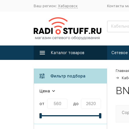
Ваш регион:
Хабаровск
Контакты м
Каталог товаров
Главна
Фильтр подбора
Каб
BN
Цена
от
до
Сор