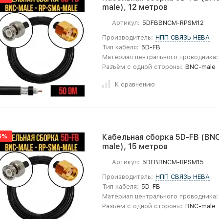
male), 12 метров
Артикул:
5DFBBNCM-RPSM12
Производитель:
НПП СВЯЗЬ НЕВА
Тип кабеля:
5D-FB
Материал центрального проводника:
Разъём с одной стороны:
BNC-male
К сравнению
6%
Кабельная сборка 5D-FB (BNC
male), 15 метров
Артикул:
5DFBBNCM-RPSM15
Производитель:
НПП СВЯЗЬ НЕВА
Тип кабеля:
5D-FB
Материал центрального проводника:
Разъём с одной стороны:
BNC-male