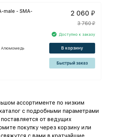
-male - SMA-
2 060
₽
3 760
₽
Доступно к заказу
В корзину
Алюмомедь
Быстрый заказ
льшом ассортименте по низким
 каталог с подробными параметрами
 поставляется от ведущих
рмите покупку через корзину или
 свяжутся с вами в кратчайшие