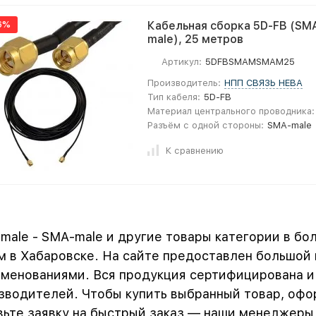
6%
Кабельная сборка 5D-FB (SMA
male), 25 метров
Артикул:
5DFBSMAMSMAM25
Производитель:
НПП СВЯЗЬ НЕВА
Тип кабеля:
5D-FB
Материал центрального проводника:
Разъём с одной стороны:
SMA-male
К сравнению
male - SMA-male и другие товары категории в бо
м в Хабаровске. На сайте предоставлен большой
именованиями. Вся продукция сертифицирована и
зводителей. Чтобы купить выбранный товар, офо
вьте заявку на быстрый заказ — наши менеджеры