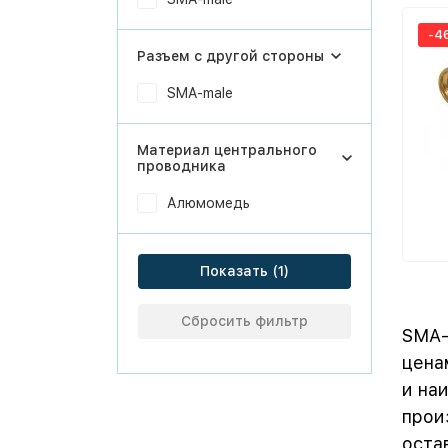
-4
Разъем с другой стороны
SMA-male
Материал центрального
проводника
Алюмомедь
Показать
Сбросить фильтр
SMA-
цена
и на
прои
оста