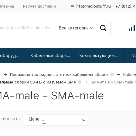
агазина
Расчет доставки
info@radiostuff.ru
+7 (812) 
Все категории
Сетевое оборудование
Кабельные сборки радиочастотные
Комплектующие для усиления
У
я
Производство радиочастотных кабельных сборок
Кабел
ельные сборки 5D-FB с разъемом SMA
SMA-male - SMA-male
A-male - SMA-male
тировать:
Цена