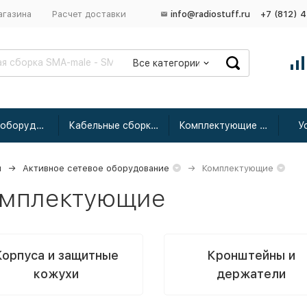
агазина
Расчет доставки
info@radiostuff.ru
+7 (812) 
Все категории
Сетевое оборудование
Кабельные сборки радиочастотные
Комплектующие для усиления
У
я
Активное сетевое оборудование
Комплектующие
мплектующие
Корпуса и защитные
Кронштейны и
кожухи
держатели