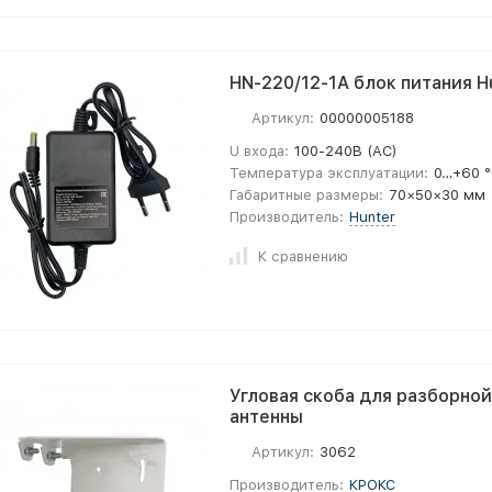
HN-220/12-1A блок питания H
Артикул:
00000005188
U входа:
100-240В (AC)
Температура эксплуатации:
0…+60 
Габаритные размеры:
70×50×30 мм
Производитель:
Hunter
К сравнению
Угловая скоба для разборно
антенны
Артикул:
3062
Производитель:
КРОКС