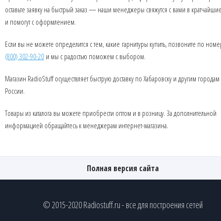
оставьте заявку на быстрый заказ — наши менеджеры свяжутся с вами в кратчайши
и помогут с оформлением.
Если вы не можете определится с тем, какие гарнитуры купить, позвоните по ном
(800) 302-90-20
и мы с радостью поможем с выбором.
Магазин RadioStuff осуществляет быструю доставку по Хабаровску и другим городам
России.
Товары из каталога вы можете приобрести оптом и в розницу. За дополнительной
информацией обращайтесь к менеджерам интернет-магазина.
Полная версия сайта
© 2015-2020 Radiostuff.ru - все для построения сетей