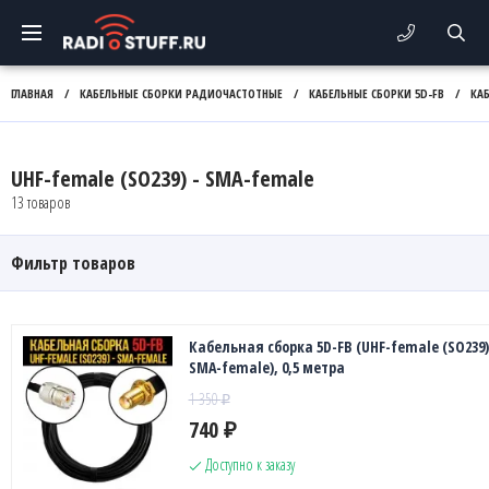
ГЛАВНАЯ
/
КАБЕЛЬНЫЕ СБОРКИ РАДИОЧАСТОТНЫЕ
/
КАБЕЛЬНЫЕ СБОРКИ 5D-FB
/
КА
UHF-female (SO239) - SMA-female
13 товаров
Фильтр товаров
Кабельная сборка 5D-FB (UHF-female (SO239)
SMA-female), 0,5 метра
1 350
₽
740
₽
Доступно к заказу