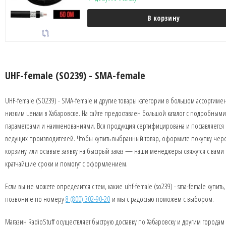
В корзину
UHF-female (SO239) - SMA-female
UHF-female (SO239) - SMA-female и другие товары категории в большом ассортиме
низким ценам в Хабаровске. На сайте предоставлен большой каталог с подробными
параметрами и наименованиями. Вся продукция сертифицирована и поставляется 
ведущих производителей. Чтобы купить выбранный товар, оформите покупку чер
корзину или оставьте заявку на быстрый заказ — наши менеджеры свяжутся с вами 
кратчайшие сроки и помогут с оформлением.
Если вы не можете определится с тем, какие uhf-female (so239) - sma-female купить,
позвоните по номеру
8 (800) 302-90-20
и мы с радостью поможем с выбором.
Магазин RadioStuff осуществляет быструю доставку по Хабаровску и другим городам