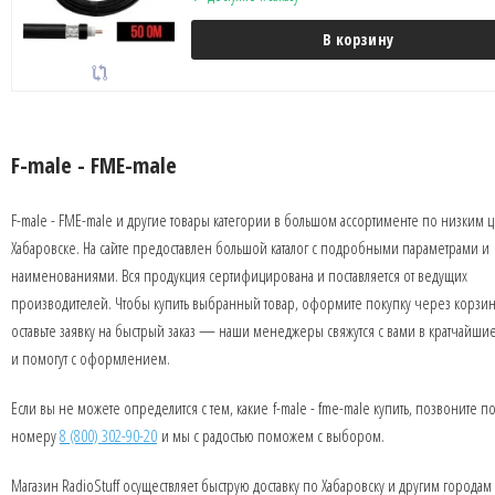
В корзину
F-male - FME-male
F-male - FME-male и другие товары категории в большом ассортименте по низким 
Хабаровске. На сайте предоставлен большой каталог с подробными параметрами и
наименованиями. Вся продукция сертифицирована и поставляется от ведущих
производителей. Чтобы купить выбранный товар, оформите покупку через корзин
оставьте заявку на быстрый заказ — наши менеджеры свяжутся с вами в кратчайши
и помогут с оформлением.
Если вы не можете определится с тем, какие f-male - fme-male купить, позвоните п
номеру
8 (800) 302-90-20
и мы с радостью поможем с выбором.
Магазин RadioStuff осуществляет быструю доставку по Хабаровску и другим городам