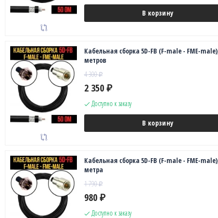
В корзину
Кабельная сборка 5D-FB (F-male - FME-male),
метров
4 300
₽
2 350
₽
Доступно к заказу
В корзину
Кабельная сборка 5D-FB (F-male - FME-male),
метра
1 790
₽
980
₽
Доступно к заказу