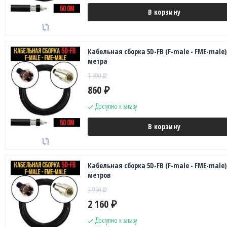
В корзину
Кабельная сборка 5D-FB (F-male - FME-male),
метра
1 590
₽
860
₽
Доступно к заказу
В корзину
Кабельная сборка 5D-FB (F-male - FME-male),
метров
3 950
₽
2 160
₽
Доступно к заказу