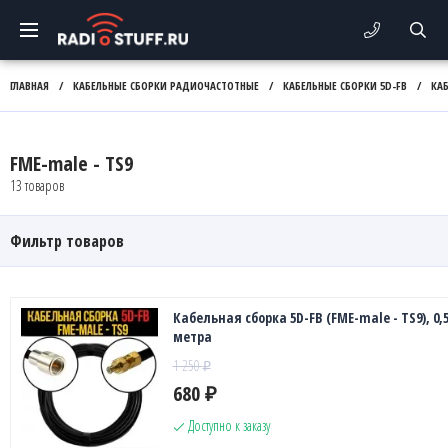
ГЛАВНАЯ
/
КАБЕЛЬНЫЕ СБОРКИ РАДИОЧАСТОТНЫЕ
/
КАБЕЛЬНЫЕ СБОРКИ 5D-FB
/
КА
FME-male - TS9
13 товаров
Фильтр товаров
Кабельная сборка 5D-FB (FME-male - TS9), 0,
метра
1 250
₽
680
₽
Доступно к заказу