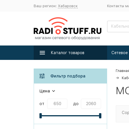
Ваш регион:
Хабаровск
Контакты м
Каталог товаров
Главна
Фильтр подбора
Каб
MC
Цена
от
до
Сор