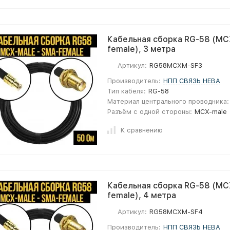
Кабельная сборка RG-58 (MC
female), 3 метра
Артикул:
RG58MCXM-SF3
Производитель:
НПП СВЯЗЬ НЕВА
Тип кабеля:
RG-58
Материал центрального проводника:
Разъём с одной стороны:
MCX-male
К сравнению
Кабельная сборка RG-58 (MC
female), 4 метра
Артикул:
RG58MCXM-SF4
Производитель:
НПП СВЯЗЬ НЕВА