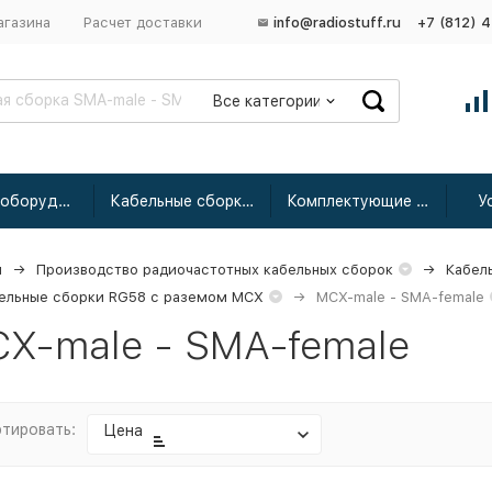
агазина
Расчет доставки
info@radiostuff.ru
+7 (812) 
Все категории
Сетевое оборудование
Кабельные сборки радиочастотные
Комплектующие для усиления
У
я
Производство радиочастотных кабельных сборок
Кабел
ельные сборки RG58 с раземом MCX
MCX-male - SMA-female
X-male - SMA-female
тировать:
Цена