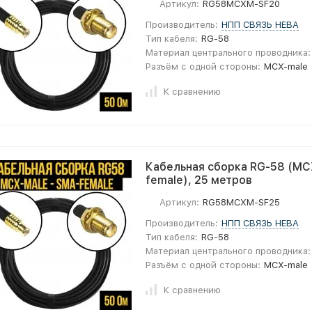
Артикул:
RG58MCXM-SF20
Производитель:
НПП СВЯЗЬ НЕВА
Тип кабеля:
RG-58
Материал центрального проводника:
Разъём с одной стороны:
MCX-male
К сравнению
Кабельная сборка RG-58 (MC
female), 25 метров
Артикул:
RG58MCXM-SF25
Производитель:
НПП СВЯЗЬ НЕВА
Тип кабеля:
RG-58
Материал центрального проводника:
Разъём с одной стороны:
MCX-male
К сравнению