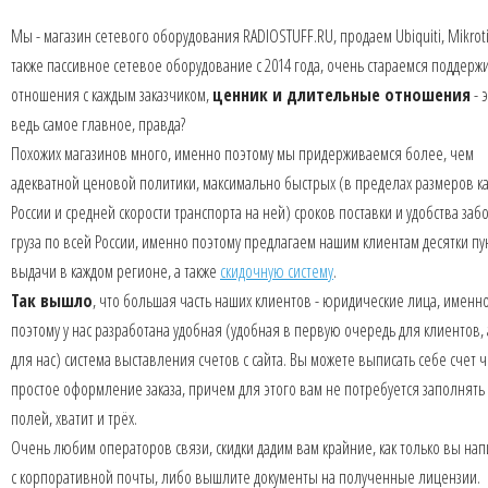
Мы - магазин сетевого оборудования RADIOSTUFF.RU, продаем Ubiquiti, Mikroti
также пассивное сетевое оборудование с 2014 года, очень стараемся поддерж
отношения с каждым заказчиком,
ценник и длительные отношения
- 
ведь самое главное, правда?
Похожих магазинов много, именно поэтому мы придерживаемся более, чем
адекватной ценовой политики, максимально быстрых (в пределах размеров к
России и средней скорости транспорта на ней) сроков поставки и удобства заб
груза по всей России, именно поэтому предлагаем нашим клиентам десятки пу
выдачи в каждом регионе, а также
скидочную систему
.
Так вышло
, что большая часть наших клиентов - юридические лица, именн
поэтому у нас разработана удобная (удобная в первую очередь для клиентов, 
для нас) система выставления счетов с сайта. Вы можете выписать себе счет 
простое оформление заказа, причем для этого вам не потребуется заполнять
полей, хватит и трёх.
Очень любим операторов связи, скидки дадим вам крайние, как только вы на
с корпоративной почты, либо вышлите документы на полученные лицензии.